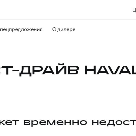
пецпредложения
О дилере
Т-ДРАЙВ HAVA
ет временно недос