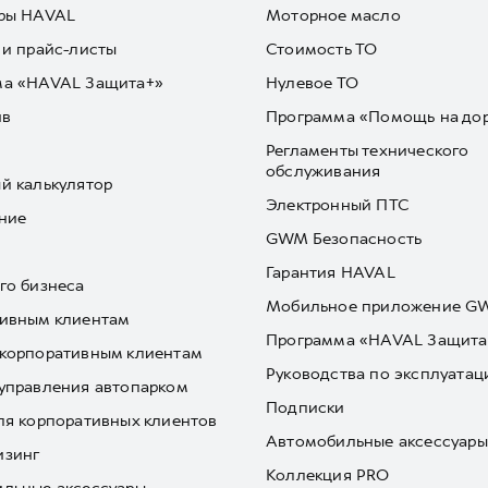
ры HAVAL
Моторное масло
 и прайс-листы
Стоимость ТО
ма «HAVAL Защита+»
Нулевое ТО
йв
Программа «Помощь на до
Регламенты технического
обслуживания
й калькулятор
Электронный ПТС
ние
GWM Безопасность
Гарантия HAVAL
го бизнеса
Мобильное приложение 
ивным клиентам
Программа «HAVAL Защита
корпоративным клиентам
Руководства по эксплуатац
управления автопарком
Подписки
ля корпоративных клиентов
Автомобильные аксессуары
изинг
Коллекция PRO