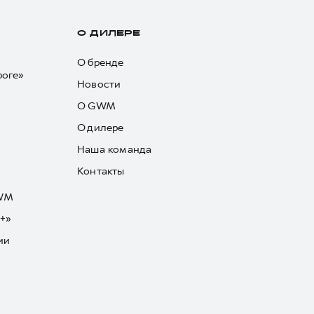
О ДИЛЕРЕ
О бренде
роге»
Новости
О GWM
О дилере
Наша команда
Контакты
GWM
+»
ии