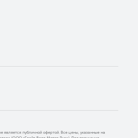
 является публичной офертой. Все цены, указанные на
тора (ООО «Грейт Волл Мотор Рус»). Для получения