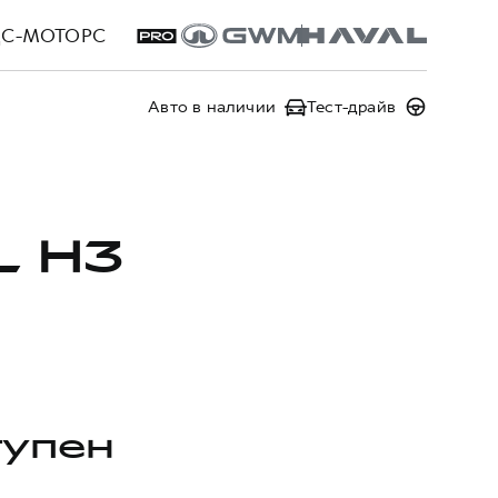
ЦС-МОТОРС
Авто в наличии
Тест-драйв
L H3
тупен