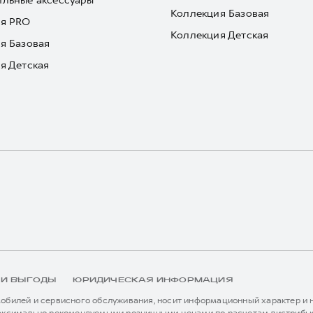
льные аксессуары
Коллекция Базовая
я PRO
Коллекция Детская
я Базовая
я Детская
 И ВЫГОДЫ
ЮРИДИЧЕСКАЯ ИНФОРМАЦИЯ
билей и сервисного обслуживания, носит информационный характер и не
аксимально рекомендуемыми розничными ценами по расчетам дистрибью