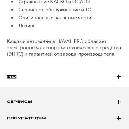
Сервис для корпоративных клиентов
Страхование КАСКО и ОСАГО
Сервисное обслуживание и ТО
HAVAL Лизинг
АКСЕССУАРЫ HAVAL
Оригинальные запасные части
Автомобильные аксессуары
Лизинг
АКСЕССУАРЫ HAVAL
Коллекция PRO
Автомобильные аксессуары
Коллекция Базовая
Каждый автомобиль HAVAL PRO обладает
Коллекция PRO
Коллекция Детская
электронным паспортом технического средства
(ЭПТС) и гарантией от завода-производителя.
Коллекция Базовая
Коллекция Детская
H3
H5
СЕРВИСЫ
H7
Автомобили в наличии
H9
ПОКУПАТЕЛЯМ
Заказать тест-драйв