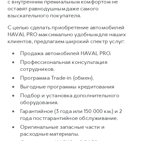
с внутренним премиальным комфортом не
оставят равнодушным даже самого
Тест-драйв
СЕРВИСНОЕ ОБСЛУЖИВАНИЕ
О дилере
взыскательного покупателя.
Трейд-ин
Нулевое ТО
Наша команда
С целью сделать приобретение автомобилей
H7
H9
Программа «Помощь на дороге»
Контакты
от 3 799 000 ₽
от 4 799 000 ₽
HAVAL PRO максимально удобным для наших
КРЕДИТ И СТРАХОВАНИЕ
Регламенты технического обслуживания
клиентов, предлагаем широкий спектр услуг:
Кредитный калькулятор
Электронный ПТС
Продажа автомобилей HAVAL PRO.
Страхование
Профессиональная консультация
сотрудников.
Кредит
ПОДДЕРЖКА
Программа Trade-in (обмен).
GWM Безопасность
Выгодные программы кредитования
КОРПОРАТИВНЫМ КЛИЕНТАМ
Гарантия HAVAL
Подбор и установка дополнительного
Для малого бизнеса
Мобильное приложение GWM
оборудования.
Гарантийное (3 года или 150 000 км.) и 2
Корпоративным клиентам
Программа «HAVAL Защита+»
года постгарантийное обслуживание.
Крупным корпоративным клиентам
Руководства по эксплуатации
Оригинальные запасные части и
Система управления автопарком GWM Fleet
Подписки
расходные материалы.