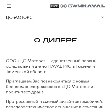
ЦС-МОТОРС
О ДИЛЕРЕ
Модели
Покупателям
Владельцам
Спецпредложения
О дилере
ООО «ЦС-Моторс» — единственный первый
официальный дилер HAVAL PRO в Тюмени и
ВЫБОР И ПОКУПКА
СЕРВИС
СПЕЦПРЕДЛОЖЕНИЯ
БРЕНД HAVAL
Тюменской области.
Автомобили в наличии
Все о сервисе
Покупателям
О бренде
Приглашаем Вас познакомиться с новым
брендом внедорожников в «ЦС-Моторс» и
Конфигуратор HAVAL
Запись на сервис
Владельцам
Новости
пройти тест-драйв.
H3
Аксессуары HAVAL
Моторное масло
О GWM
H5
от 2 499 000 ₽
от 4 049 000 ₽
Прогрессивный и смелый дизайн автомобилей,
Каталоги и прайс-листы
Стоимость ТО
передовое техническое оснащение в сочетании
Программа «HAVAL Защита+»
ИНФОРМАЦИЯ О ДИЛЕРЕ