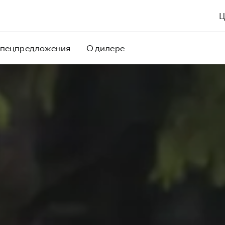
пецпредложения
О дилере