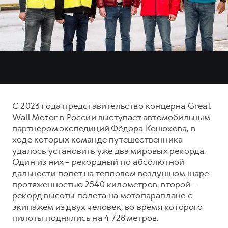
Тест-драйв
СЕРВИСНОЕ ОБСЛУЖИВАНИЕ
О дилере
Трейд-ин
Нулевое ТО
Наша команда
H7
H9
Программа «Помощь на дороге»
Контакты
от 3 799 000 ₽
от 4 799 000 ₽
КРЕДИТ И СТРАХОВАНИЕ
Регламенты технического обслуживания
Кредитный калькулятор
Электронный ПТС
Страхование
С 2023 года представительство концерна Great
Кредит
ПОДДЕРЖКА
Wall Motor в России выступает автомобильным
партнером экспедиций Фёдора Конюхова, в
GWM Безопасность
ходе которых команде путешественника
КОРПОРАТИВНЫМ КЛИЕНТАМ
Гарантия HAVAL
удалось установить уже два мировых рекорда.
Один из них – рекордный по абсолютной
Для малого бизнеса
Мобильное приложение GWM
дальности полет на тепловом воздушном шаре
Корпоративным клиентам
Программа «HAVAL Защита+»
протяженностью 2540 километров, второй –
рекорд высоты полета на мотопараплане с
Крупным корпоративным клиентам
Руководства по эксплуатации
экипажем из двух человек, во время которого
Система управления автопарком
Подписки
пилоты поднялись на 4 728 метров.