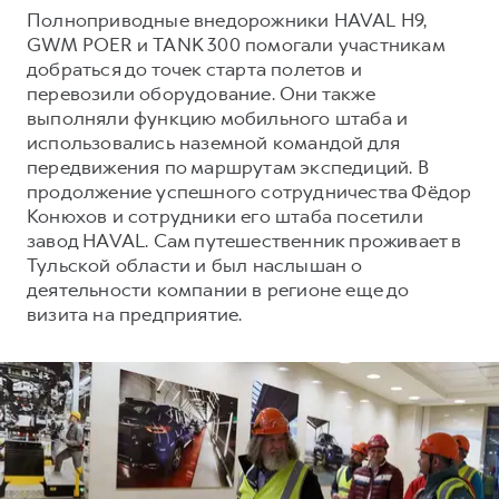
Сервис для корпоративных клиентов
Полноприводные внедорожники HAVAL H9,
HAVAL Лизинг
АКСЕССУАРЫ HAVAL
GWM POER и TANK 300 помогали участникам
добраться до точек старта полетов и
Автомобильные аксессуары
перевозили оборудование. Они также
АКСЕССУАРЫ HAVAL
Коллекция PRO
выполняли функцию мобильного штаба и
использовались наземной командой для
Автомобильные аксессуары
Коллекция Базовая
передвижения по маршрутам экспедиций. В
Коллекция PRO
Коллекция Детская
продолжение успешного сотрудничества Фёдор
Конюхов и сотрудники его штаба посетили
Коллекция Базовая
завод HAVAL. Сам путешественник проживает в
Коллекция Детская
Тульской области и был наслышан о
деятельности компании в регионе еще до
визита на предприятие.