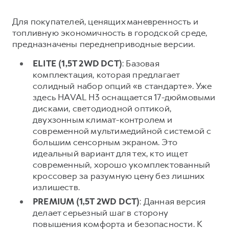
Сервис для корпоративных клиентов
HAVAL Лизинг
АКСЕССУАРЫ HAVAL
Для покупателей, ценящих маневренность и
топливную экономичность в городской среде,
Автомобильные аксессуары
предназначены переднеприводные версии.
АКСЕССУАРЫ HAVAL
Коллекция PRO
ELITE (1,5T 2WD DCT)
: Базовая
Автомобильные аксессуары
Коллекция Базовая
комплектация, которая предлагает
Коллекция PRO
Коллекция Детская
солидный набор опций «в стандарте». Уже
здесь HAVAL H3 оснащается 17-дюймовыми
Коллекция Базовая
дисками, светодиодной оптикой,
Коллекция Детская
двухзонным климат-контролем и
современной мультимедийной системой с
большим сенсорным экраном. Это
идеальный вариант для тех, кто ищет
современный, хорошо укомплектованный
кроссовер за разумную цену без лишних
излишеств.
PREMIUM (1,5T 2WD DCT)
: Данная версия
делает серьезный шаг в сторону
повышения комфорта и безопасности. К