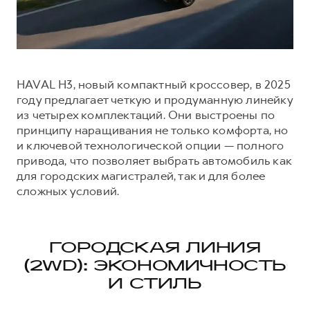
Тест-драйв
СЕРВИСНОЕ ОБСЛУЖИВАНИЕ
О дилере
Трейд-ин
Нулевое ТО
Наша команда
H7
H9
Программа «Помощь на дороге»
Контакты
от 3 799 000 ₽
от 4 799 000 ₽
HAVAL H3, новый компактный кроссовер, в 2025
КРЕДИТ И СТРАХОВАНИЕ
Регламенты технического обслуживания
году предлагает четкую и продуманную линейку
Кредитный калькулятор
Электронный ПТС
из четырех комплектаций. Они выстроены по
принципу наращивания не только комфорта, но
Страхование
и ключевой технологической опции — полного
Кредит
ПОДДЕРЖКА
привода, что позволяет выбрать автомобиль как
для городских магистралей, так и для более
GWM Безопасность
сложных условий.
КОРПОРАТИВНЫМ КЛИЕНТАМ
Гарантия HAVAL
Для малого бизнеса
Мобильное приложение GWM
Корпоративным клиентам
Программа «HAVAL Защита+»
ГОРОДСКАЯ ЛИНИЯ
Крупным корпоративным клиентам
Руководства по эксплуатации
(2WD): ЭКОНОМИЧНОСТЬ
И СТИЛЬ
Система управления автопарком
Подписки