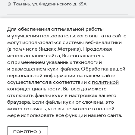
GWM Безопасность
Для малого бизнеса
Тюмень, ул. Федюнинского, д. 65А
Контакты
Гарантия HAVAL
Корпоративным клиентам
Мобильное приложение GWM
Крупным корпоративным клиентам
О ПРОДУКТЕ
Программа «HAVAL Защита+»
Для обеспечения оптимальной работы
Система управления автопарком
КРЕДИТНЫЕ ПРОГРАММЫ
и улучшения пользовательского опыта на сайте
Руководства по эксплуатации
Сервис для корпоративных клиентов
могут использоваться системы веб-аналитики
ЦЕНЫ И ВЫГОДЫ
Подписки
HAVAL Лизинг
(в том числе Яндекс.Метрика). Продолжая
ЮРИДИЧЕСКАЯ ИНФОРМАЦИЯ
использование сайта, Вы соглашаетесь
Автомобильные аксессуары
Автомобильные аксессуары
Вся представленная на сайте информация, касающаяся
с применением указанных технологий
Коллекция PRO
автомобилей и сервисного обслуживания, носит
Коллекция PRO
и размещением куки-файлов. Обработка вашей
информационный характер и не является публичной офертой.
****На некоторых автомобилях HAVAL может отсутствовать
Коллекция Базовая
персональной информации на нашем сайте
Показать все
Коллекция Базовая
Все цены, указанные на данном сайте, носят информационный
система / устройство вызова экстренных оперативных служб
осуществляется в соответствии с
политикой
характер и являются максимально рекомендуемыми
Коллекция Детская
(блок ЭРА-ГЛОНАСС).
Коллекция Детская
розничными ценами по расчетам дистрибьютора (ООО «Грейт
конфиденциальности
. Вы всегда можете
Волл Мотор Рус»). Для получения подробной информации
© 2026 ООО «Грейт Волл Мотор Рус»
отключить файлы куки в настройках вашего
просьба обращаться к ближайшему официальному дилеру ООО
© 2026 ООО «Зет-Моторс»
браузера. Если файлы куки отключены, это
«Грейт Волл Мотор Рус» либо по телефону Горячей линии 8 (800)
может означать, что вы не можете в полной
Политика конфиденциальности
511-59-86, либо на сайте. Опубликованная на данном сайте
мере использовать все функции нашего сайта.
информация может быть изменена в любое время без
Юридическая информация
предварительного уведомления.
Сделано в ПЕРКС
ПОНЯТНО