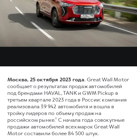
Тест-драйв
СЕРВИСНОЕ ОБСЛУЖИВАНИЕ
О дилере
Трейд-ин
Нулевое ТО
Наша команда
H7
H9
Программа «Помощь на дороге»
Контакты
от 3 799 000 ₽
от 4 799 000 ₽
КРЕДИТ И СТРАХОВАНИЕ
Регламенты технического обслуживания
Кредитный калькулятор
Электронный ПТС
Страхование
Кредит
ПОДДЕРЖКА
GWM Безопасность
Москва, 25 октября 2023 года
. Great Wall Motor
сообщает о результатах продаж автомобилей
КОРПОРАТИВНЫМ КЛИЕНТАМ
Гарантия HAVAL
под брендами HAVAL, TANK и GWM Pickup в
Для малого бизнеса
Мобильное приложение GWM
третьем квартале 2023 года в России: компания
реализовала 39 942 автомобиля и вошла в
Корпоративным клиентам
Программа «HAVAL Защита+»
тройку лидеров по объему продаж на
Крупным корпоративным клиентам
Руководства по эксплуатации
российском рынке.¹ С начала года совокупные
продажи автомобилей всех марок Great Wall
Система управления автопарком
Подписки
Motor составили более 84 500 штук.