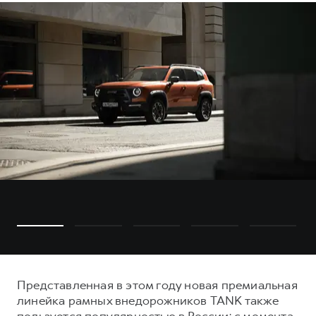
Представленная в этом году новая премиальная
линейка рамных внедорожников TANK также