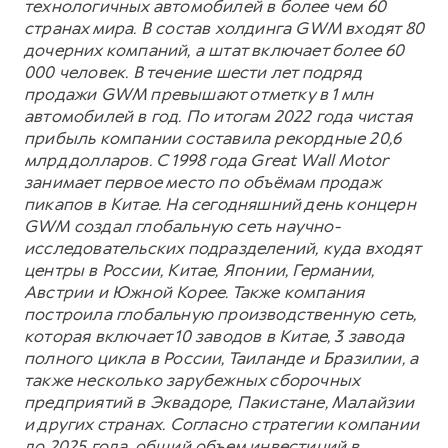
технологичных автомобилей в более чем 60
странах мира. В состав холдинга GWM входят 80
дочерних компаний, а штат включает более 60
000 человек. В течение шести лет подряд
продажи GWM превышают отметку в 1 млн
автомобилей в год. По итогам 2022 года чистая
прибыль компании составила рекордные 20,6
млрд долларов. С 1998 года Great Wall Motor
занимает первое место по объёмам продаж
пикапов в Китае. На сегодняшний день концерн
GWM создал глобальную сеть научно-
исследовательских подразделений, куда входят
центры в России, Китае, Японии, Германии,
Австрии и Южной Корее. Также компания
построила глобальную производственную сеть,
которая включает 10 заводов в Китае, 3 завода
полного цикла в России, Таиланде и Бразилии, а
также несколько зарубежных сборочных
предприятий в Эквадоре, Пакистане, Малайзии
и других странах. Согласно стратегии компании
до 2025 года, общий объем инвестиций в