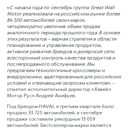
Сервис для корпоративных клиентов
«
С начала года по сентябрь группа Great Wall
HAVAL Лизинг
АКСЕССУАРЫ HAVAL
Motor реализовала на российском рынке более
Автомобильные аксессуары
84 500 автомобилей своих марок,
четырехкратно увеличив объем продаж
АКСЕССУАРЫ HAVAL
Коллекция PRO
аналогичного периода прошлого года. В основе
Автомобильные аксессуары
Коллекция Базовая
этих результатов – верная стратегия в области
планирования и управления продуктом,
Коллекция PRO
Коллекция Детская
активное развитие брендов и дилерской сети,
Коллекция Базовая
всесторонний контроль качества продуктов и
послепродажного обслуживания. Мы
Коллекция Детская
предлагаем технологичные кроссоверы и
внедорожники, адаптированные для российских
условий и отвечающие запросам клиентов
», –
отметил исполнительный директор «Хавейл
Мотор Рус» Андрей Акифьев.
Под брендом HAVAL в третьем квартале было
продано 33 725 автомобилей, в сентябре
продажи составили рекордные 13 059
автомобилей. Бестселлером марки является