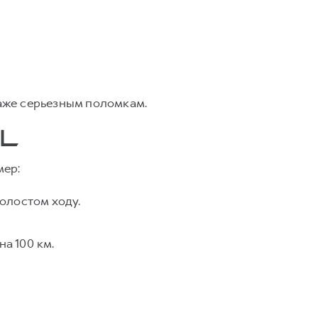
даже серьезным поломкам.
L
мер:
холостом ходу.
а 100 км.