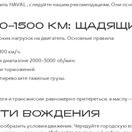
иль HAVAL , следуйте нашим рекомендациям. Они осн
00–1500 КМ: ЩАДЯ
оких нагрузок на двигатель. Основные правила:
00 км/ч.
в диапазоне 2000–3000 об/мин.
 и торможений.
перевозите тяжелые грузы.
еля и трансмиссии равномерно притереться, а маслу —
ТИ ВОЖДЕНИЯ
нообразить условия движения. Чередуйте городскую е