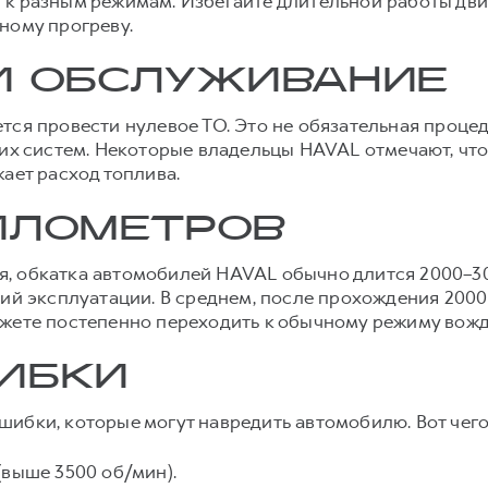
к разным режимам. Избегайте длительной работы двига
ному прогреву.
И ОБСЛУЖИВАНИЕ
тся провести нулевое ТО. Это не обязательная процед
гих систем. Некоторые владельцы HAVAL отмечают, чт
ает расход топлива.
ИЛОМЕТРОВ
, обкатка автомобилей HAVAL обычно длится 2000–30
вий эксплуатации. В среднем, после прохождения 200
ожете постепенно переходить к обычному режиму вожд
ИБКИ
ибки, которые могут навредить автомобилю. Вот чего 
(выше 3500 об/мин).