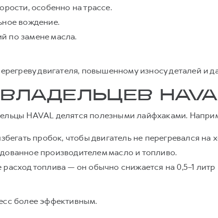
орости, особенно на трассе.
ьное вождение.
й по замене масла.
 перегреву двигателя, повышенному износу деталей и 
 ВЛАДЕЛЬЦЕВ HAVA
дельцы HAVAL делятся полезными лайфхаками. Напри
избегать пробок, чтобы двигатель не перегревался на 
дованное производителем масло и топливо.
расход топлива — он обычно снижается на 0,5–1 литр н
цесс более эффективным.