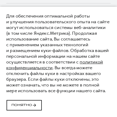
Корпоративным клиентам
Мобильное приложение GWM
Крупным корпоративным клиентам
О ПРОДУКТЕ
Программа «HAVAL Защита+»
Для обеспечения оптимальной работы
Система управления автопарком
КРЕДИТНЫЕ ПРОГРАММЫ
и улучшения пользовательского опыта на сайте
Руководства по эксплуатации
Сервис для корпоративных клиентов
могут использоваться системы веб-аналитики
ЦЕНЫ И ВЫГОДЫ
Подписки
(в том числе Яндекс.Метрика). Продолжая
HAVAL Лизинг
ЮРИДИЧЕСКАЯ ИНФОРМАЦИЯ
использование сайта, Вы соглашаетесь
Автомобильные аксессуары
Автомобильные аксессуары
Вся представленная на сайте информация, касающаяся
с применением указанных технологий
Коллекция PRO
автомобилей и сервисного обслуживания, носит
Коллекция PRO
и размещением куки-файлов. Обработка вашей
информационный характер и не является публичной офертой.
****На некоторых автомобилях HAVAL может отсутствовать
персональной информации на нашем сайте
Коллекция Базовая
Показать все
Коллекция Базовая
Все цены, указанные на данном сайте, носят информационный
система / устройство вызова экстренных оперативных служб
осуществляется в соответствии с
политикой
характер и являются максимально рекомендуемыми
Коллекция Детская
(блок ЭРА-ГЛОНАСС).
Коллекция Детская
розничными ценами по расчетам дистрибьютора (ООО «Грейт
конфиденциальности
. Вы всегда можете
Волл Мотор Рус»). Для получения подробной информации
© 2026 ООО «Грейт Волл Мотор Рус»
отключить файлы куки в настройках вашего
просьба обращаться к ближайшему официальному дилеру ООО
браузера. Если файлы куки отключены, это
© 2026 ООО «Зет-Моторс»
«Грейт Волл Мотор Рус» либо по телефону Горячей линии 8 (800)
может означать, что вы не можете в полной
Политика конфиденциальности
511-59-86, либо на сайте. Опубликованная на данном сайте
мере использовать все функции нашего сайта.
информация может быть изменена в любое время без
Юридическая информация
предварительного уведомления.
Сделано в ПЕРКС
ПОНЯТНО