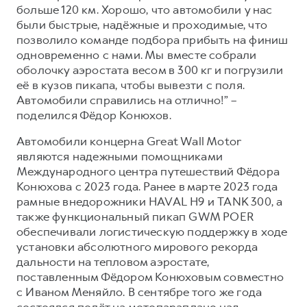
больше 120 км. Хорошо, что автомобили у нас
были быстрые, надёжные и проходимые, что
позволило команде подбора прибыть на финиш
одновременно с нами. Мы вместе собрали
оболочку аэростата весом в 300 кг и погрузили
её в кузов пикапа, чтобы вывезти с поля.
Автомобили справились на отлично!” –
поделился Фёдор Конюхов.
Автомобили концерна Great Wall Motor
являются надежными помощниками
Международного центра путешествий Фёдора
Конюхова с 2023 года. Ранее в марте 2023 года
рамные внедорожники HAVAL H9 и TANK 300, а
также функциональный пикап GWM POER
обеспечивали логистическую поддержку в ходе
установки абсолютного мирового рекорда
дальности на тепловом аэростате,
поставленным Фёдором Конюховым совместно
с Иваном Меняйло. В сентябре того же года
состоялся полёт на мотопараплане над