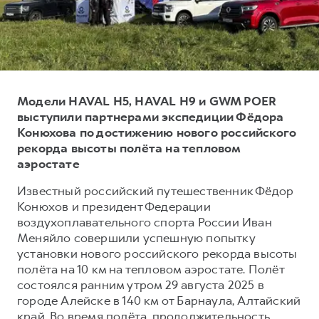
Тест-драйв
СЕРВИСНОЕ ОБСЛУЖИВАНИЕ
О дилере
Трейд-ин
Нулевое ТО
Наша команда
H7
H9
Программа «Помощь на дороге»
Контакты
от 3 799 000 ₽
от 4 799 000 ₽
КРЕДИТ И СТРАХОВАНИЕ
Регламенты технического обслуживания
Модели HAVAL H5, HAVAL H9 и GWM POER
Кредитный калькулятор
Электронный ПТС
выступили партнерами экспедиции Фёдора
Конюхова по достижению нового российского
Страхование
рекорда высоты полёта на тепловом
Кредит
ПОДДЕРЖКА
аэростате
GWM Безопасность
Известный российский путешественник Фёдор
Конюхов и президент Федерации
КОРПОРАТИВНЫМ КЛИЕНТАМ
Гарантия HAVAL
воздухоплавательного спорта России Иван
Для малого бизнеса
Мобильное приложение GWM
Меняйло совершили успешную попытку
Корпоративным клиентам
Программа «HAVAL Защита+»
установки нового российского рекорда высоты
полёта на 10 км на тепловом аэростате. Полёт
Крупным корпоративным клиентам
Руководства по эксплуатации
состоялся ранним утром 29 августа 2025 в
Система управления автопарком
Подписки
городе Алейске в 140 км от Барнаула, Алтайский
край. Во время полёта, продолжительность