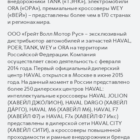
внедорожники TANK («ТЭНК»), электромобили
ORA («ОРА»), премиальные кроссоверы WEY
(«ВЕЙ») – представлены более чем в 170 странах
и регионах мира.
ООО «Грейт Волл Мотор Рус» – эксклюзивный
дистрибьютор автомобилей и запчастей HAVAL,
POER, TANK, WEY и ORA на территории
Российской Федерации. Компания
осуществляет свою деятельность с февраля
2014 года. Первый официальный дилерский
центр HAVAL открылся в Москве в июне 2015
года. На данный момент в России представлено
более 250 дилерских центров HAVAL:
интеллектуальные кроссоверы HAVAL JOLION
(ХАВЕЙЛ ДЖО́ЛИОН), HAVAL DARGO (ХАВЕЙЛ
ДА́РГО), HAVAL М6 (ХАВЕЙЛ M6), HAVAL F7
(ХАВЕЙЛ Ф7) и HAVAL F7x (ХАВЕЙЛ Ф7 Икс)
представлены в дилерской сети HAVAL CITY
(ХАВЕЙЛ СИТИ), а кроссоверы повышенной
проходимости и рамные внедорожники бренда