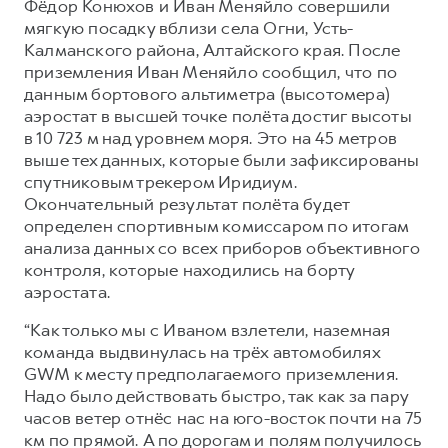
Фёдор Конюхов и Иван Меняйло совершили
мягкую посадку вблизи села Огни, Усть-
Калманского района, Алтайского края. После
приземления Иван Меняйло сообщил, что по
данным бортового альтиметра (высотомера)
аэростат в высшей точке полёта достиг высоты
в 10 723 м над уровнем моря. Это на 45 метров
выше тех данных, которые были зафиксированы
спутниковым трекером Иридиум.
Окончательный результат полёта будет
определен спортивным комиссаром по итогам
анализа данных со всех приборов объективного
контроля, которые находились на борту
аэростата.
“Как только мы c Иваном взлетели, наземная
команда выдвинулась на трёх автомобилях
GWM к месту предполагаемого приземления.
Надо было действовать быстро, так как за пару
часов ветер отнёс нас на юго-восток почти на 75
км по прямой. А по дорогам и полям получилось