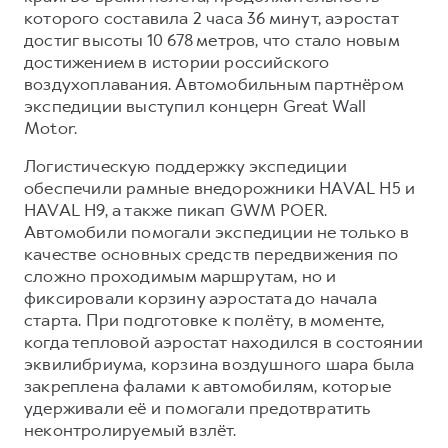
Сервис для корпоративных клиентов
которого составила 2 часа 36 минут, аэростат
HAVAL Лизинг
АКСЕССУАРЫ HAVAL
достиг высоты 10 678 метров, что стало новым
достижением в истории российского
Автомобильные аксессуары
воздухоплавания. Автомобильным партнёром
АКСЕССУАРЫ HAVAL
Коллекция PRO
экспедиции выступил концерн Great Wall
Motor.
Автомобильные аксессуары
Коллекция Базовая
Коллекция PRO
Коллекция Детская
Логистическую поддержку экспедиции
обеспечили рамные внедорожники HAVAL H5 и
Коллекция Базовая
HAVAL H9, а также пикап GWM POER.
Коллекция Детская
Автомобили помогали экспедиции не только в
качестве основных средств передвижения по
сложно проходимым маршрутам, но и
фиксировали корзину аэростата до начала
старта. При подготовке к полёту, в моменте,
когда тепловой аэростат находился в состоянии
эквилибриума, корзина воздушного шара была
закреплена фалами к автомобилям, которые
удерживали её и помогали предотвратить
неконтролируемый взлёт.