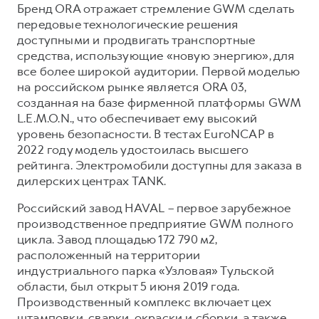
Бренд ORA отражает стремление GWM сделать
передовые технологические решения
доступными и продвигать транспортные
средства, использующие «новую энергию», для
все более широкой аудитории. Первой моделью
на российском рынке является ORA 03,
созданная на базе фирменной платформы GWM
L.E.M.O.N., что обеспечивает ему высокий
уровень безопасности. В тестах EuroNCAP в
2022 году модель удостоилась высшего
рейтинга. Электромобили доступны для заказа в
дилерских центрах TANK.
Российский завод HAVAL – первое зарубежное
производственное предприятие GWM полного
цикла. Завод площадью 172 790 м2,
расположенный на территории
индустриального парка «Узловая» Тульской
области, был открыт 5 июня 2019 года.
Производственный комплекс включает цех
штамповки, сварки, окраски и сборки, а также