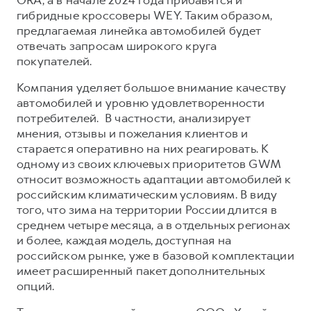
Сервис для корпоративных клиентов
гибридные кроссоверы WEY. Таким образом,
HAVAL Лизинг
АКСЕССУАРЫ HAVAL
предлагаемая линейка автомобилей будет
отвечать запросам широкого круга
Автомобильные аксессуары
покупателей.
АКСЕССУАРЫ HAVAL
Коллекция PRO
Компания уделяет большое внимание качеству
Автомобильные аксессуары
Коллекция Базовая
автомобилей и уровню удовлетворенности
Коллекция PRO
Коллекция Детская
потребителей. В частности, анализирует
мнения, отзывы и пожелания клиентов и
Коллекция Базовая
старается оперативно на них реагировать. К
Коллекция Детская
одному из своих ключевых приоритетов GWM
относит возможность адаптации автомобилей к
российским климатическим условиям. В виду
того, что зима на территории России длится в
среднем четыре месяца, а в отдельных регионах
и более, каждая модель, доступная на
российском рынке, уже в базовой комплектации
имеет расширенный пакет дополнительных
опций.